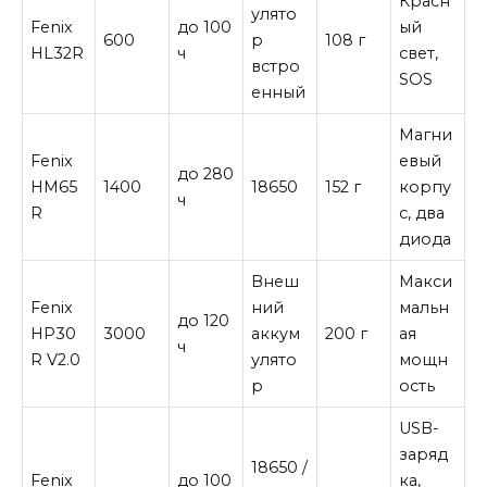
Красн
улято
Fenix
до 100
ый
600
р
108 г
HL32R
ч
свет,
встро
SOS
енный
Магни
Fenix
евый
до 280
HM65
1400
18650
152 г
корпу
ч
R
с, два
диода
Внеш
Макси
Fenix
ний
мальн
до 120
HP30
3000
аккум
200 г
ая
ч
R V2.0
улято
мощн
р
ость
USB-
заряд
18650 /
Fenix
до 100
ка,