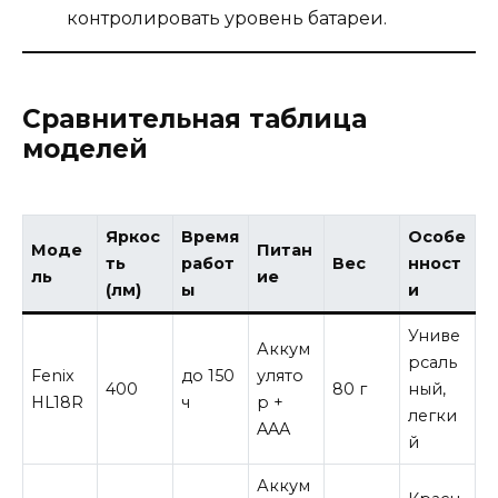
контролировать уровень батареи.
Сравнительная таблица
моделей
Яркос
Время
Особе
Моде
Питан
ть
работ
Вес
нност
ль
ие
(лм)
ы
и
Униве
Аккум
рсаль
Fenix
до 150
улято
400
80 г
ный,
HL18R
ч
р +
легки
AAA
й
Аккум