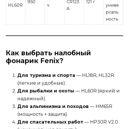
950
CR123
121 г
HL60R
ч
униве
A
рсаль
ность
Как выбрать налобный
фонарик Fenix?
Для туризма и спорта
— HL18R, HL32R
(легкие и удобные).
Для рыбалки и охоты
— HL60R (яркий и
надежный).
Для альпинизма и походов
— HM65R
(мощность + защита).
Для спасательных работ
— HP30R V2.0