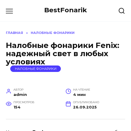
Перейти
BestFonarik
к
содержанию
ГЛАВНАЯ
»
НАЛОБНЫЕ ФОНАРИКИ
Налобные фонарики Fenix:
надежный свет в любых
условиях
НАЛОБНЫЕ ФОНАРИКИ
АВТОР
НА ЧТЕНИЕ
admin
4 мин
ПРОСМОТРОВ
ОПУБЛИКОВАНО
154
26.09.2025