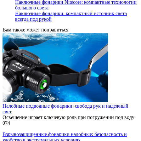
Наключные фонарики Nitecore: компактные технологии
большого света
Наключные фонарики: компактный источник света
всегда под рукой
Вам также может понравиться
Налобные подводные фонарики: свобода рук и надежный
свет
Освещение играет ключевую роль при погружении под воду
0
74
Взрывозащищенные фонарики налобные: безопасность и
удобство в экстремальных условиях