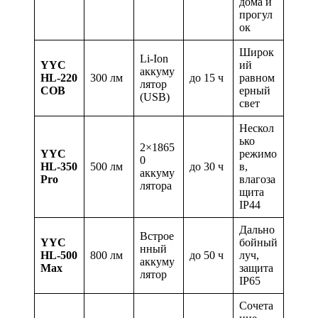
дома и
прогул
ок
Широк
Li-Ion
YYC
ий
аккуму
HL-220
300 лм
до 15 ч
равном
лятор
COB
ерный
(USB)
свет
Нескол
ько
2×1865
YYC
режимо
0
HL-350
500 лм
до 30 ч
в,
аккуму
Pro
влагоза
лятора
щита
IP44
Дально
Встрое
YYC
бойный
нный
HL-500
800 лм
до 50 ч
луч,
аккуму
Max
защита
лятор
IP65
Сочета