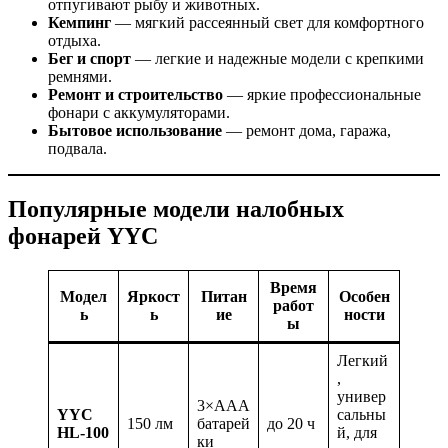
отпугивают рыбу и животных.
Кемпинг
— мягкий рассеянный свет для комфортного
отдыха.
Бег и спорт
— легкие и надежные модели с крепкими
ремнями.
Ремонт и строительство
— яркие профессиональные
фонари с аккумуляторами.
Бытовое использование
— ремонт дома, гаража,
подвала.
Популярные модели налобных
фонарей YYC
Время
Модел
Яркост
Питан
Особен
работ
ь
ь
ие
ности
ы
Легкий
,
универ
3×AAA
YYC
сальны
150 лм
батарей
до 20 ч
HL-100
й, для
ки