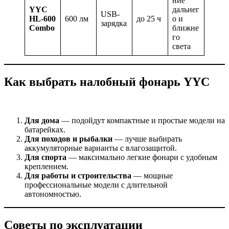
ние
YYC
дальнег
USB-
HL-600
600 лм
до 25 ч
о и
зарядка
Combo
ближне
го
света
Как выбрать налобный фонарь YYC
Для дома
— подойдут компактные и простые модели на
батарейках.
Для походов и рыбалки
— лучше выбирать
аккумуляторные варианты с влагозащитой.
Для спорта
— максимально легкие фонари с удобным
креплением.
Для работы и строительства
— мощные
профессиональные модели с длительной
автономностью.
Советы по эксплуатации