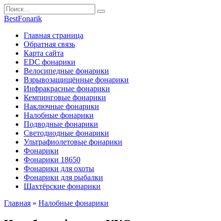
Перейти
Search
к
for:
BestFonarik
содержанию
Главная страница
Обратная связь
Карта сайта
EDC фонарики
Велосипедные фонарики
Взрывозащищённые фонарики
Инфракрасные фонарики
Кемпинговые фонарики
Наключные фонарики
Налобные фонарики
Подводные фонарики
Светодиодные фонарики
Ультрафиолетовые фонарики
Фонарики
Фонарики 18650
Фонарики для охоты
Фонарики для рыбалки
Шахтёрские фонарики
Главная
»
Налобные фонарики