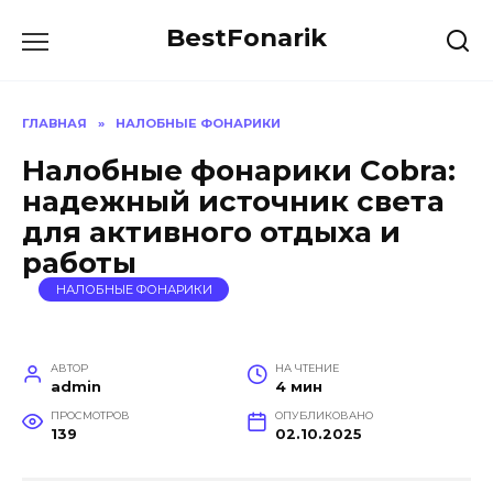
Перейти
BestFonarik
к
содержанию
ГЛАВНАЯ
»
НАЛОБНЫЕ ФОНАРИКИ
Налобные фонарики Cobra:
надежный источник света
для активного отдыха и
работы
НАЛОБНЫЕ ФОНАРИКИ
АВТОР
НА ЧТЕНИЕ
admin
4 мин
ПРОСМОТРОВ
ОПУБЛИКОВАНО
139
02.10.2025