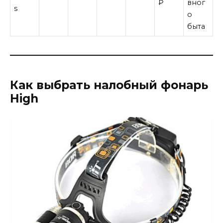
₽
вног
s
о
быта
Как выбрать налобный фонарь
High