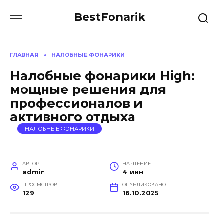
Перейти
BestFonarik
к
содержанию
ГЛАВНАЯ
»
НАЛОБНЫЕ ФОНАРИКИ
Налобные фонарики High:
мощные решения для
профессионалов и
активного отдыха
НАЛОБНЫЕ ФОНАРИКИ
АВТОР
НА ЧТЕНИЕ
admin
4 мин
ПРОСМОТРОВ
ОПУБЛИКОВАНО
129
16.10.2025