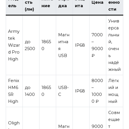
сть
Цена
енно
ель
ние
дка
ита
(лм)
сти
Унив
ерса
Army
Магн
7000
льны
tek
до
1865
итна
–
й,
Wizar
IP68
2500
0
я
9000
очен
d Pro
USB
₽
ь
High
надё
жный
Fenix
8000
Лёгк
HM6
до
1865
USB-
–
ий и
IP68
5R
1400
0
C
1000
мощ
High
0 ₽
ный
Совм
ещае
Oligh
Магн
9000
т