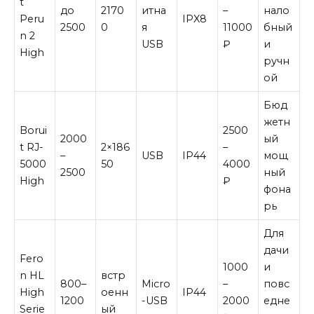
t
до
2170
итна
–
нало
Peru
IPX8
2500
0
я
11000
бный
n 2
USB
₽
и
High
ручн
ой
Бюд
жетн
Borui
2500
2000
ый
t RJ-
2×186
–
–
USB
IP44
мощ
5000
50
4000
2500
ный
High
₽
фона
рь
Для
дачи
Fero
1000
и
n HL
встр
800–
Micro
–
повс
High
оенн
IP44
1200
-USB
2000
едне
Serie
ый