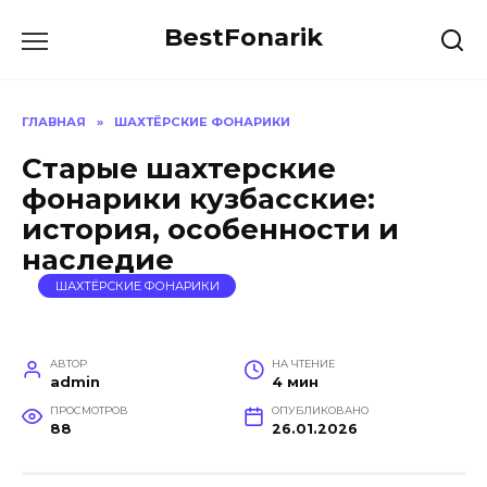
Перейти
BestFonarik
к
содержанию
ГЛАВНАЯ
»
ШАХТЁРСКИЕ ФОНАРИКИ
Старые шахтерские
фонарики кузбасские:
история, особенности и
наследие
ШАХТЁРСКИЕ ФОНАРИКИ
АВТОР
НА ЧТЕНИЕ
admin
4 мин
ПРОСМОТРОВ
ОПУБЛИКОВАНО
88
26.01.2026