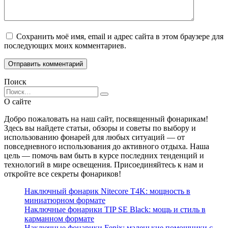
Сохранить моё имя, email и адрес сайта в этом браузере для
последующих моих комментариев.
Поиск
Search
for:
О сайте
Добро пожаловать на наш сайт, посвященный фонарикам!
Здесь вы найдете статьи, обзоры и советы по выбору и
использованию фонарей для любых ситуаций — от
повседневного использования до активного отдыха. Наша
цель — помочь вам быть в курсе последних тенденций и
технологий в мире освещения. Присоединяйтесь к нам и
откройте все секреты фонариков!
Наключный фонарик Nitecore T4K: мощность в
миниатюрном формате
Наключные фонарики TIP SE Black: мощь и стиль в
карманном формате
Наключные фонарики Fenix: маленькие помощники с