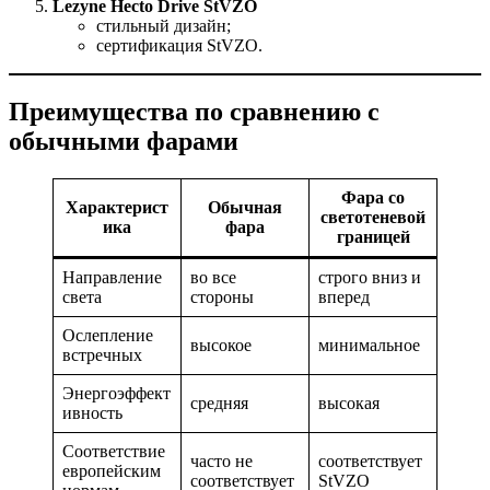
Lezyne Hecto Drive StVZO
стильный дизайн;
сертификация StVZO.
Преимущества по сравнению с
обычными фарами
Фара со
Характерист
Обычная
светотеневой
ика
фара
границей
Направление
во все
строго вниз и
света
стороны
вперед
Ослепление
высокое
минимальное
встречных
Энергоэффект
средняя
высокая
ивность
Соответствие
часто не
соответствует
европейским
соответствует
StVZO