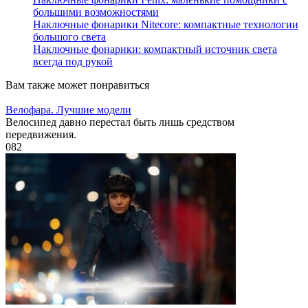
большими возможностями
Наключные фонарики Nitecore: компактные технологии
большого света
Наключные фонарики: компактный источник света
всегда под рукой
Вам также может понравиться
Велофара. Лучшие модели
Велосипед давно перестал быть лишь средством
передвижения.
0
82