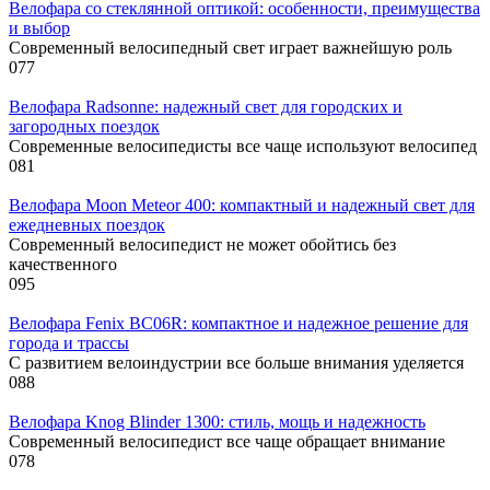
Велофара со стеклянной оптикой: особенности, преимущества
и выбор
Современный велосипедный свет играет важнейшую роль
0
77
Велофара Radsonne: надежный свет для городских и
загородных поездок
Современные велосипедисты все чаще используют велосипед
0
81
Велофара Moon Meteor 400: компактный и надежный свет для
ежедневных поездок
Современный велосипедист не может обойтись без
качественного
0
95
Велофара Fenix BC06R: компактное и надежное решение для
города и трассы
С развитием велоиндустрии все больше внимания уделяется
0
88
Велофара Knog Blinder 1300: стиль, мощь и надежность
Современный велосипедист все чаще обращает внимание
0
78