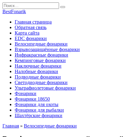
Перейти
Search
к
for:
BestFonarik
содержанию
Главная страница
Обратная связь
Карта сайта
EDC фонарики
Велосипедные фонарики
Взрывозащищённые фонарики
Инфракрасные фонарики
Кемпинговые фонарики
Наключные фонарики
Налобные фонарики
Подводные фонарики
Светодиодные фонарики
Ультрафиолетовые фонарики
Фонарики
Фонарики 18650
Фонарики для охоты
Фонарики для рыбалки
Шахтёрские фонарики
Главная
»
Велосипедные фонарики