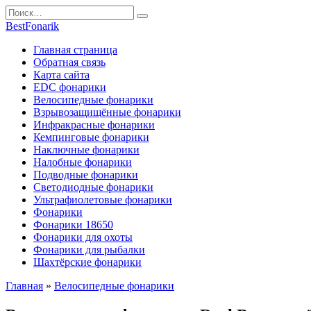
Перейти
Search
к
for:
BestFonarik
содержанию
Главная страница
Обратная связь
Карта сайта
EDC фонарики
Велосипедные фонарики
Взрывозащищённые фонарики
Инфракрасные фонарики
Кемпинговые фонарики
Наключные фонарики
Налобные фонарики
Подводные фонарики
Светодиодные фонарики
Ультрафиолетовые фонарики
Фонарики
Фонарики 18650
Фонарики для охоты
Фонарики для рыбалки
Шахтёрские фонарики
Главная
»
Велосипедные фонарики