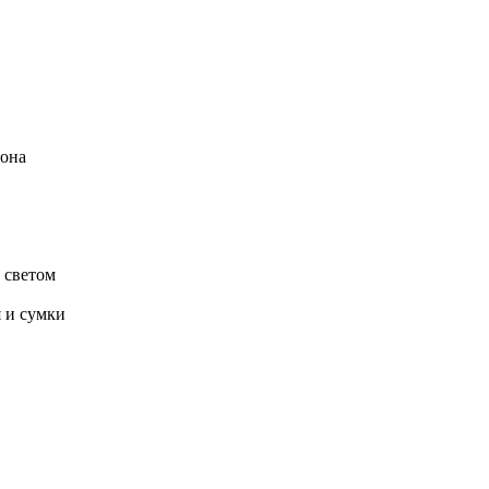
лона
 светом
 и сумки