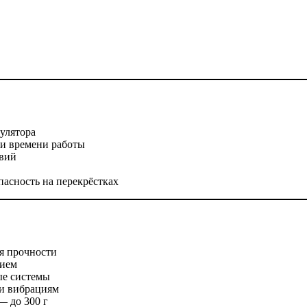
улятора
 и времени работы
овий
асность на перекрёстках
я прочности
тием
ые системы
 и вибрациям
— до 300 г