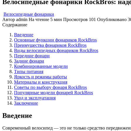
Велосипедные фонарики RockBros: надё
Велосипедные фонарики
Автор
admin
На чтение
5 мин
Просмотров
101
Опубликовано
3
Содержание
Введение
Основные функции фонариков RockBros
Преимущества фонариков RockBros
Виды велосипедных фонариков RockBros
Передние фонари
Задние фонари
Комбинированные модели
Типы питания
Яркость и режимы работы
Материалы и конструкция
Советы по выбору фонаря RockBros
Популярные модели фонарей RockBros
Уход и эксплуатация
Заключение
Введение
Современный велосипед — это не только средство передвижения