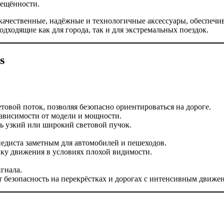
вещённости.
качественные, надёжные и технологичные аксессуары, обеспечив
дходящие как для города, так и для экстремальных поездок.
s
овой поток, позволяя безопасно ориентироваться на дороге.
зависимости от модели и мощности.
ь узкий или широкий световой пучок.
педиста заметным для автомобилей и пешеходов.
у движения в условиях плохой видимости.
гнала.
езопасность на перекрёстках и дорогах с интенсивным движе