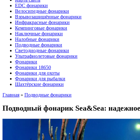
EDC фонарики
Велосипедные фонарики
Взрывозащищённые фонарики
Инфракрасные фонарики
Кемпинговые фонарики
Наключные фонарики
Налобные фонарики
Подводные фонарики
Светодиодные фонарики
Ультрафиолетовые фонарики
Фонарики
Фонарики 18650
Фонарики для охоты
Фонарики для рыбалки
Шахтёрские фонарики
Главная
»
Подводные фонарики
Подводный фонарик Sea&Sea: надежное