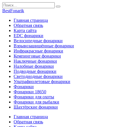
Перейти
Search
к
for:
BestFonarik
содержанию
Главная страница
Обратная связь
Карта сайта
EDC фонарики
Велосипедные фонарики
Взрывозащищённые фонарики
Инфракрасные фонарики
Кемпинговые фонарики
Наключные фонарики
Налобные фонарики
Подводные фонарики
Светодиодные фонарики
Ультрафиолетовые фонарики
Фонарики
Фонарики 18650
Фонарики для охоты
Фонарики для рыбалки
Шахтёрские фонарики
Главная страница
Обратная связь
Карта сайта