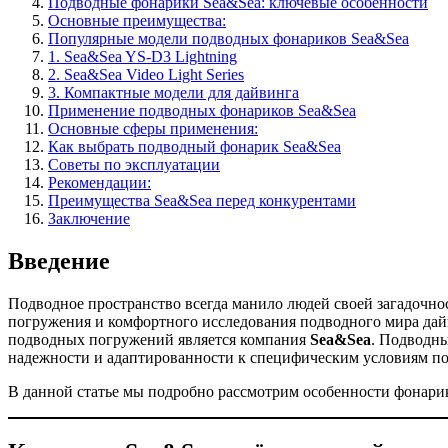
Подводные фонарики Sea&Sea: ключевые особенности
Основные преимущества:
Популярные модели подводных фонариков Sea&Sea
1. Sea&Sea YS-D3 Lightning
2. Sea&Sea Video Light Series
3. Компактные модели для дайвинга
Применение подводных фонариков Sea&Sea
Основные сферы применения:
Как выбрать подводный фонарик Sea&Sea
Советы по эксплуатации
Рекомендации:
Преимущества Sea&Sea перед конкурентами
Заключение
Введение
Подводное пространство всегда манило людей своей загадочнос
погружения и комфортного исследования подводного мира дай
подводных погружений является компания
Sea&Sea
. Подводны
надежности и адаптированности к специфическим условиям по
В данной статье мы подробно рассмотрим особенности фонарик