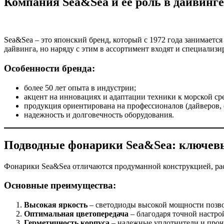
Компания Sea&Sea и её роль в дайвинге
Sea&Sea – это японский бренд, который с 1972 года занимаетс
дайвинга, но наряду с этим в ассортимент входят и специали
Особенности бренда:
более 50 лет опыта в индустрии;
акцент на инновациях и адаптации техники к морской сре
продукция ориентирована на профессионалов (дайверов, 
надежность и долговечность оборудования.
Подводные фонарики Sea&Sea: ключевы
Фонарики Sea&Sea отличаются продуманной конструкцией, рас
Основные преимущества:
Высокая яркость
– светодиоды высокой мощности позво
Оптимальная цветопередача
– благодаря точной настро
Герметичность корпуса
– надежные уплотнители и проч