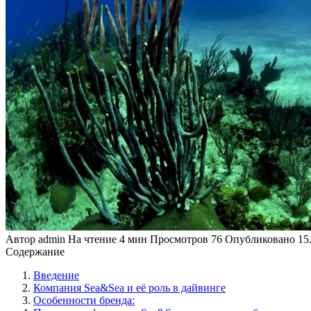
Автор
admin
На чтение
4 мин
Просмотров
76
Опубликовано
15
Содержание
Введение
Компания Sea&Sea и её роль в дайвинге
Особенности бренда: